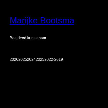
Skip
to
content
Marijke Bootsma
Beeldend kunstenaar
2026
2025
2024
2023
2022-2019