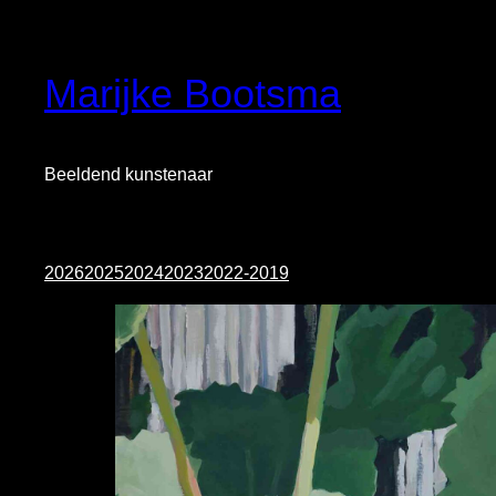
Skip
to
content
Marijke Bootsma
Beeldend kunstenaar
2026
2025
2024
2023
2022-2019